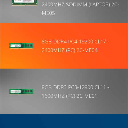
2400MHZ SODIMM (LAPTOP) 2C-
ME05
8GB DDR4 PC4-19200 CL17 -
2400MHZ (PC) 2C-ME04
8GB DDR3 PC3-12800 CL11 -
1600MHZ (PC) 2C-ME01