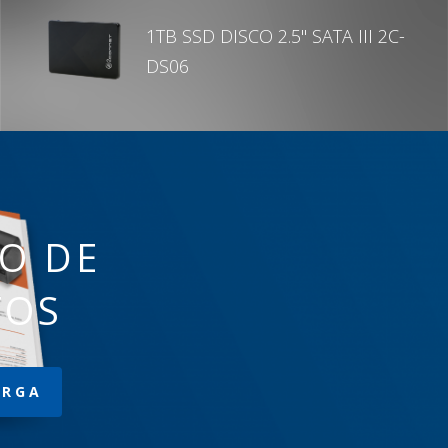
1TB SSD DISCO 2.5" SATA III 2C-
DS06
O DE
TOS
ARGA