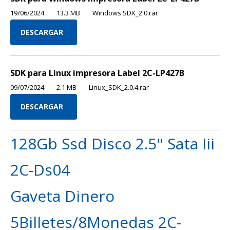
19/06/2024
13.3 MB
Windows SDK_2.0.rar
DESCARGAR
SDK para Linux impresora Label 2C-LP427B
09/07/2024
2.1 MB
Linux_SDK_2.0.4.rar
DESCARGAR
128Gb Ssd Disco 2.5" Sata Iii
2C-Ds04
Gaveta Dinero
5Billetes/8Monedas 2C-