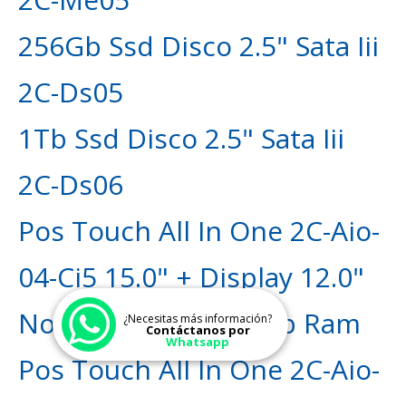
256Gb Ssd Disco 2.5" Sata Iii
2C-Ds05
1Tb Ssd Disco 2.5" Sata Iii
2C-Ds06
Pos Touch All In One 2C-Aio-
04-Ci5 15.0" + Display 12.0"
Normal Core I5 / 8 Gb Ram
¿Necesitas más información?
Contáctanos por
Whatsapp
Pos Touch All In One 2C-Aio-